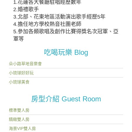
1.花蓮各大餐廳駐唱經歷數年
2.婚禮歌手
3.北部、花東地區活動演出歌手經歷5年
4.擔任地方學校熱音社團老師
5.參加各類歌唱及創作比賽得獎名次冠軍、亞
軍等
吃喝玩樂 Blog
朵小路草地音樂會
小琉球好好玩
小琉球美食
房型介紹 Guest Room
標準雙人房
精緻雙人房
海景VIP雙人房