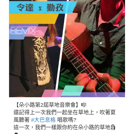
【朵小路第2屆草地音樂會】🎼
還記得上一次我們一起坐在草地上，吹著夏
風聽著
#大巴息格
唱歌嗎?
這一次，我們一樣跟你約在朵小路的草地🗿