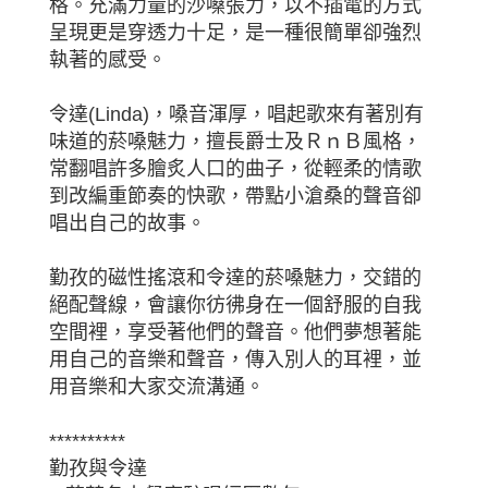
格。充滿力量的沙嗓張力，以不插電的方式
呈現更是穿透力十足，是一種很簡單卻強烈
執著的感受。
令達(Linda)，嗓音渾厚，唱起歌來有著別有
味道的菸嗓魅力，擅長爵士及ＲｎＢ風格，
常翻唱許多膾炙人口的曲子，從輕柔的情歌
到改編重節奏的快歌，帶點小滄桑的聲音卻
唱出自己的故事。
勤孜的磁性搖滾和令達的菸嗓魅力，交錯的
絕配聲線，會讓你彷彿身在一個舒服的自我
空間裡，享受著他們的聲音。他們夢想著能
用自己的音樂和聲音，傳入別人的耳裡，並
用音樂和大家交流溝通。
**********
勤孜與令達