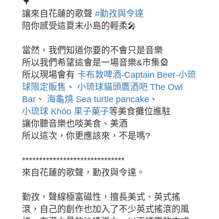
🌳
讓來自花蓮的歌聲
#勤孜與令達
陪你感受這夏末小島的輕柔🎤
當然，我們知道你要的不會只是音樂
所以我們希望這會是一場音樂&市集🎡
所以現場會有
卡布敦啤酒-Captain Beer-小琉
球限定販售
、
小琉球貓頭鷹酒吧 The Owl
Bar
、
海龜燒 Sea turtle pancake
、
小琉球 Khóo 果子菓子
等美食攤位進駐
讓你聽音樂也啖美食、美酒
所以這次，你更應該來，不是嗎?
******************************
來自花蓮的歌聲，勤孜與令達。
勤孜，聲線極富磁性，擅長美式、英式搖
滾，自己的創作也加入了不少英式搖滾的風